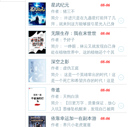
而他这个冒牌货被赶回了石水村。他不敢相信曾经疼他
08-06
星武纪元
如珠如宝的爹妈居然不要他了，难道十八年的亲情全都
作者：猪三不
是假的吗？他上门求问，可他们哭着大骂他是祸根子，
简介： 许进只是在九盏星灯前拜了几
害得他们亲生儿子吃了苦，受了难，是个黑心肝的王八
拜，就来到这方能够接引星光入已身
蛋！从此他一蹶不振。而亲爹妈为了弥补他，给他娶了
的世界，然后，他又在九盏星灯前拜了拜《基因大时
个顶顶好的媳妇儿。黑长直，麻花辫儿，一张瓜子脸漂
08-06
无限生存：我在末世世
代》《造化之王》《掌御星辰》这三本小说，最高订7
亮清纯，眼睛水灵灵仿佛会说话。可他打心眼里不喜
界捡垃圾
作者：予妤子
万，最低高订3万，最低均订7600，本本400万字往
欢，觉着一切都是她和自己亲爹妈设下的阴谋，为的就
简介： 一睁眼，林云又就发现自己身
上，人品保证，请放心入坑。
是把自己困死在这里。后来，那一年年关，他不死心，
处在植物世界中。这的植物还个个其
又去了养父母家，毫不意外他又被揍了一顿，赶了出
大无比，和以往见过的完全不同。以前的葡萄又大又
来。他也照例喝得酩酊大醉，不省人事。只是这一日，
08-06
深空之影
甜，现在的葡萄：想吃我？炸不死你！不仅如此，还有
早上再次睁眼时，一切早已天翻地覆。他媳妇儿安安静
作者：虚伪王庭
各种各样的变异动物在这巨大的植物世界中到处乱跑。
静的躺在床上，面如死灰。一旁洗澡的木盆里安安静静
简介： 这是一个英雄辈出的时代！这
以前的猫咪可可爱爱，现在的猫咪：人，泥嚎，你可以
的躺着两个浑身是血的小娃儿。闭着眼，早就没了呼
是一个死亡和希望共存的时代！这是
靠在咪宽阔的胸膛上。林云又逼着自己飞快的适应了现
吸。是一对，可爱的小闺女。于是往后的三十年，他一
一个旧秩序和新文明之火，碰撞的时代！腐朽的联邦，
在的变化，并化身囤囤鼠，在各个世界中到处乱窜捡垃
08-06
帝遮
日日如在地狱里活着，生不如死。再次睁眼，他回到了
狂热的帝国，执拗的神权，蠢蠢欲动的异族，又会谱写
圾(划掉)囤货。变异动植物、丧尸暴雨、极夜、以及各
作者：天狗白浪
这日。
出什么样的宏伟史诗？
种各样
简介： 【日更万字，质量保证，放心
入坑】墨修坠机醒来，发现自己被两
男一女用剑轮番劈斩。他起初只是想好好活着，没想到
08-06
依靠幸运加一在副本游
这个世界有洞天福地。有仙门帝庭。有三山四海。有五
戏抱大腿
作者：养只小老虎遛遛
湖八荒。有九天十地。有妖，有佛，也曾有神话…..