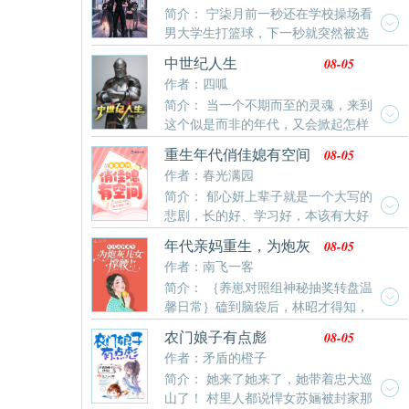
简介： 宁柒月前一秒还在学校操场看
男大学生打篮球，下一秒就突然被选
中成为副本游戏玩家。经历千辛万苦才通关第一个新手
08-05
中世纪人生
副本，拿到了第一个道具：幸运项链（使幸运值1）跟
作者：四呱
别人的道具比起来，简直鸡肋的没边了。殊不知，幸运
简介： 当一个不期而至的灵魂，来到
项链正在发挥她难以想象的作用力。在副本游戏随机挑
这个似是而非的年代，又会掀起怎样
选玩家中，总能遇到一个又一个的大佬。于是便开始
的风暴。是融入这个时代，成为一名骑士典范，或者驰
了：拜一个大佬为师。得一个大佬相救。与一个大佬为
08-05
重生年代俏佳媳有空间
骋疆场，在史书上留下自己的传奇，再亦或者撕开黑
友。同时还遇到了并肩作战的伙伴。直到遇到了一个
作者：春光满园
暗，引入黎明前的曙光。诺恩表示：小孩子才做选择，
简介： 郁心妍上辈子就是一个大写的
我全都要。
悲剧，长的好、学习好，本该有大好
的前程，却被养父母用来抵债。嫁给二婚男也就算了，
08-05
年代亲妈重生，为炮灰
还被渣男耍手段，成了众人口中不下蛋的母鸡，被继
儿女撑腰！
作者：南飞一客
子、继女白眼、诅咒、欺压了大半辈子。最终，郁结于
简介： ｛养崽对照组神秘抽奖转盘温
心得了不治之症，没等来丈夫的嘘寒问暖，却等来了被
馨日常｝磕到脑袋后，林昭才得知，
扫地出门。偏偏命运弄人，意外得知了自己不能生育的
自己是一本年代后妈养崽文里的对照组。她今天应该死
真正原因，自己要强了一辈子，却活成了一个笑话。重
08-05
农门娘子有点彪
了的，谁知没死反倒觉醒了。脑海里闪过书的内容——
生归来，这保姆牌妻子谁爱当谁当。正想着该如何改变
作者：矛盾的橙子
她死后，她的双胞胎儿子都成了舔狗、备胎，被利用个
困局，却偶得一方小空间，看着老天给的金手指笑眯了
简介： 她来了她来了，她带着忠犬巡
彻底，最终下场凄惨；小儿子五岁被拐，冻死街头；小
眼。干净利落的踢了所谓的专情男，转身嫁给了厂里的
山了！ 村里人都说悍女苏婳被封家那
女儿变成恶毒女配，被各种花式打脸，虐身虐心……一
娶妻老大难，过起了没羞没臊、谁幸福谁知道的甜蜜小