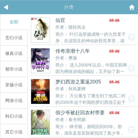
分类
08-06
仙官
全部
作者：随轻风去
简介： 叶行远穿越成唯一的九世童子
玄幻小说
身，在这陌生的神仙妖怪世界里，读
书科举考进士，皇家天命授神通。他还发现，前身给自
08-06
传奇浪潮十八年
修真小说
己留下了外挂！然而天机与道统纠缠不清，神仙与凡人
作者：樊迦
相爱相杀，妖魔与鬼怪上蹿下跳，手持外挂的玩家叶行
简介： 进入2000年以后，中国互联网
远怎一个酸爽......
都市小说
因为网络游戏的崛起，又开始了新一
轮的造富运动。在这一轮时代的浪潮中，涌现出了不同
08-06
梦幻西游之重返2005
年份的多名首富，上百名亿万富豪，以及数不清的千万
穿越小说
作者：秋风夏蝉
富豪与百万级中产。整整十八年的淘金梦。苏清越从一
简介： 方云重生了重生到了他高二时
座南方小城，孤身至平京，从一个普通部门经理做起，
网游小说
的2005年这个时期的梦幻西游正处于
经历冷眼相待，也经历过爱恨情仇、焚香磕头、割袍断
飞速成长期各种风云人物竞相争锋“叮——电竞之神系统
义，如履薄冰、战战兢兢，终成顶级富豪。他的故事就
08-06
假少爷被赶回农村带妻
为您服务！”从课堂上醒来的方云听到脑海中的提示声整
科幻小说
像港剧大时代一样精彩，甚至比大时代还精彩。本文
儿逆袭人生
作者：春光明媚
个人已经惊呆了！
简介： 睁开眼，谢昭回到83年。那
其它小说
年，湖东县首富陈家找回了真少爷，