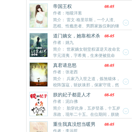
小子宠得越发无法无天，谁还敢上门求娶这个悍女？ 干
家子凄惨。林
日子。
08-05
帝国王权
脆让这两人自我消化得了，别让他们出来祸祸别人。 苏
作者：地噬洋葱
婳叉腰大笑：“我单身我骄傲，我为国家省饲料，……啊
简介： 雷文·格里菲斯，一个人渣、
呸，省粮草。” 封璟弱弱的举手：“我娶，我娶，我们风
恶棍、性瘾患者、男爵家族仅剩的继
景如画天生就该一对儿。” 苏婳一脸嫌弃：“我~去……
承人……而他马上就要成为一场血祭仪式的牺牲品。既
你大爷的，封璟你这弱鸡玩意儿滚一边儿玩泥巴去，你
08-05
道门嫡女，她靠相术杀
然退无可退，那就只能一往无前，以自己的冷静和智慧
除了帅一
疯了
作者：姚九
冲破死局。但真正的危机才刚刚开始。贪婪的贵族、腐
简介： 世家嫡女朝堂权谋逆天改命玄
败的官僚、僵化的教廷、凶狠的异族、残酷的邪教，命
学元清夷，字希夷，生来便被批命
运对雷文露出了它狰狞的獠牙。雷文不得不依靠来自蓝
——煞星照命，活不过双十。她本是顶级世家嫡长女，
星的知识和智慧、以及这具身体积累的本能和经验，积
08-05
真君请息怒
却被鸠占鹊巢，以庶代嫡。什么命中注定？她执太素九
累财富、扩展领地、提升实力，粉碎接连不断到来的危
作者：张老西
相入世，断阴判阳，预生死，篡天命！一枚铜钱破北斗
机。从男爵，到子爵、伯爵、侯爵、公爵，以至于——
简介： 兵家乃入世之道，炼煞锻体，
司命局，搏一条通天之路。
国王！……许多年后，“女王收集者，精灵帝国的帝侯，
校阵荡寇，斩妖诛邪，保家守境，然
荣耀兽人的可汗，血腥高地的征服者，大陆与海洋的共
不修性命，寿不过百。王玄魂穿修真界，已修兵家，只
主，生灵的庇护者，在世真神”雷文身披九阶铠甲【鲜血
08-05
朕的妃子都是人才
能凭借人望推演盘，将兵家术法推演至巅峰，争一线生
君临】手握【无尽兵锋】端坐在王座之上，义正言辞地
作者：泥白佛
机，自此踏鬼穴、捣妖巢、伐山破庙…许多年后，众多
说道：“许多人说我是依靠疯狂、无耻、卑鄙、狡诈才阴
简介： 胎穿此身，五岁登基，十五岁
大教祖师聚集一堂，脸色难看：“说什么妖鬼邪魔，黑暗
谋撺掇了王位。但这是纯粹的污蔑！我能获得今天的成
亲政，现年二十五。在位期间，朕烧
动乱…”“他王玄，才是这世间最大的恐怖！”
就，来自于我骨子里的智慧、高贵、优雅和仁慈！”……
玻璃，制肥皂，研发水泥，育种水稻。教太后麻将养
08-05
重生我真没想当暖男
历史的浩荡，从来不是简单的对与错便可以评判。绵柔
老，率将士塞外烧烤，创建皇家银行，修缮各省直道。
作者：李远哲
温吞里的刀光剑影，波谲云诡中的尔虞我诈，机关算尽