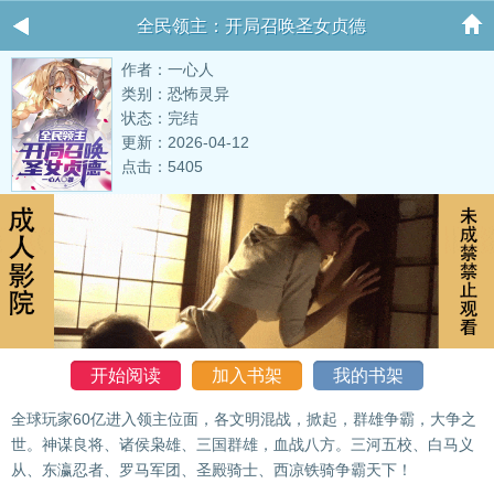
全民领主：开局召唤圣女贞德
作者：一心人
类别：恐怖灵异
状态：完结
更新：2026-04-12
点击：5405
开始阅读
加入书架
我的书架
全球玩家60亿进入领主位面，各文明混战，掀起，群雄争霸，大争之
世。神谋良将、诸侯枭雄、三国群雄，血战八方。三河五校、白马义
从、东瀛忍者、罗马军团、圣殿骑士、西凉铁骑争霸天下！