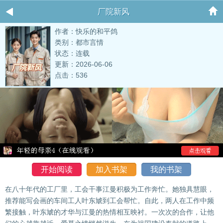
厂院新风
作者：快乐的和平鸽
类别：都市言情
状态：连载
更新：2026-06-06
点击：536
开始阅读
加入书架
我的书架
在八十年代的工厂里，工会干事江曼积极为工作奔忙。她独具慧眼，
推荐能写会画的车间工人叶东虓到工会帮忙。自此，两人在工作中频
繁接触，叶东虓的才华与江曼的热情相互映衬。一次次的合作，让他