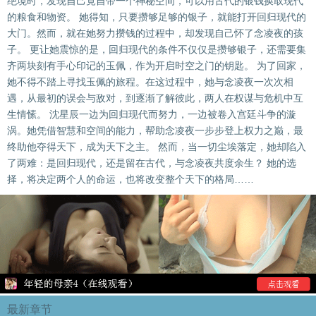
绝境时，发现自己竟自带一个神秘空间，可以用古代的银钱换取现代
的粮食和物资。 她得知，只要攒够足够的银子，就能打开回归现代的
大门。然而，就在她努力攒钱的过程中，却发现自己怀了念凌夜的孩
子。 更让她震惊的是，回归现代的条件不仅仅是攒够银子，还需要集
齐两块刻有手心印记的玉佩，作为开启时空之门的钥匙。 为了回家，
她不得不踏上寻找玉佩的旅程。在这过程中，她与念凌夜一次次相
遇，从最初的误会与敌对，到逐渐了解彼此，两人在权谋与危机中互
生情愫。 沈星辰一边为回归现代而努力，一边被卷入宫廷斗争的漩
涡。她凭借智慧和空间的能力，帮助念凌夜一步步登上权力之巅，最
终助他夺得天下，成为天下之主。 然而，当一切尘埃落定，她却陷入
了两难：是回归现代，还是留在古代，与念凌夜共度余生？ 她的选
择，将决定两个人的命运，也将改变整个天下的格局……
最新章节