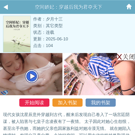
空间娇妃：穿越后我为君夺天下
作者：夕月十三
类别：其它类型
状态：连载
更新：2025-06-10
点击：104
开始阅读
加入书架
我的书架
现代女孩沈星辰意外穿越到古代，醒来后发现自己卷入了一场宫廷阴
谋，被人陷害与七皇子念凌夜有了一夜情。 太子因此对她心生怨恨，
甚至出手伤她，而她的父亲也因家族利益对她冷漠无情。 就在她陷入