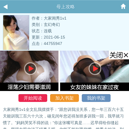
母上攻略
作者：大家闺秀1v1
类别：玄幻奇幻
状态：连载
更新：2021-06-15
点击：44755947
开始阅读
加入书架
我的书架
大家闺秀1v1全文乱我摆摆手：“跟您训我没关系，您一年三百六十五
天能训我三百六十六次，碰见闰年您还得加班多训我一回，我早就习
惯了。”妈妈哭笑不得的说：“你这张嘴可真是……迟早得给你缝起