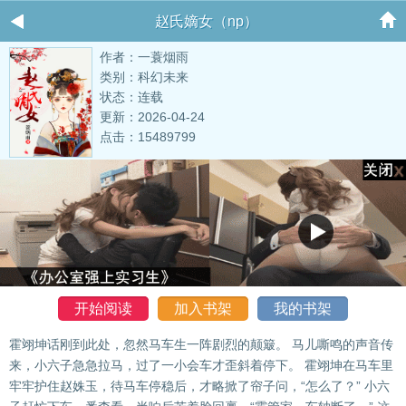
赵氏嫡女（np）
作者：一蓑烟雨
类别：科幻未来
状态：连载
更新：2026-04-24
点击：15489799
开始阅读
加入书架
我的书架
霍翊坤话刚到此处，忽然马车生一阵剧烈的颠簸。 马儿嘶鸣的声音传
来，小六子急急拉马，过了一小会车才歪斜着停下。 霍翊坤在马车里
牢牢护住赵姝玉，待马车停稳后，才略掀了帘子问，“怎么了？” 小六