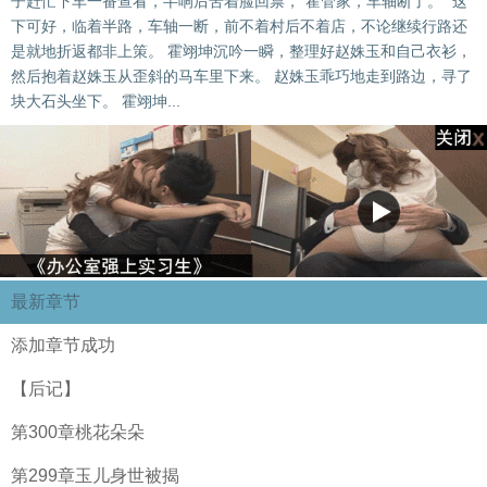
子赶忙下车一番查看，半响后苦着脸回禀，“霍管家，车轴断了。” 这
下可好，临着半路，车轴一断，前不着村后不着店，不论继续行路还
是就地折返都非上策。 霍翊坤沉吟一瞬，整理好赵姝玉和自己衣衫，
然后抱着赵姝玉从歪斜的马车里下来。 赵姝玉乖巧地走到路边，寻了
块大石头坐下。 霍翊坤...
最新章节
添加章节成功
【后记】
第300章桃花朵朵
第299章玉儿身世被揭