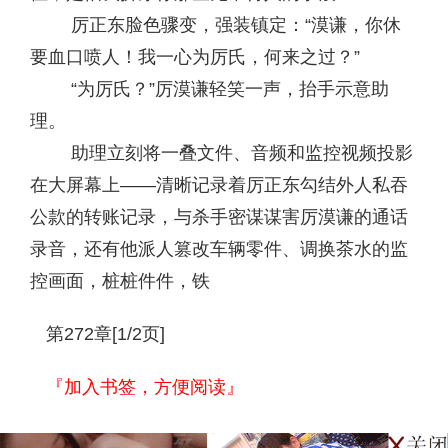
厉正东脸色骤变，强装镇定：“漠谦，你休
要血口喷人！我一心为厉氏，何来之过？”
“为厉氏？”厉漠谦轻笑一声，抬手示意助
理。
助理立刻将一叠文件、音频和监控视频投影
在大屏幕上——清晰记录着厉正东勾结外人私吞
公款的转账记录，与杀手密谋谋害厉漠谦的通话
录音，还有他派人篡改车辆零件、调换茶水的监
控画面，桩桩件件，铁
第272章[1/2页]
『加入书签，方便阅读』