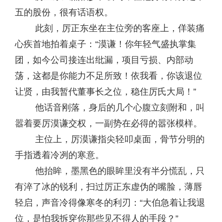
五的股份，很有话语权。
此刻，厉正东坐在主位旁的客座上，佯装痛
心疾首地拍着桌子：“漠谦！你年轻气盛执掌集
团，如今公司接连出纰漏，项目亏损、内部动
荡，这都是你能力不足所致！依我看，你该退位
让贤，由我暂代董事长之位，稳住厉氏大局！”
他话音刚落，身后的几个心腹立刻附和，叫
嚣着要厉漠谦交权，一副势在必得的嚣张模样。
主位上，厉漠谦指尖轻叩桌面，骨节分明的
手指透着冷冽的寒意。
他抬眸，墨黑色的眼眸里没有半分慌乱，只
有淬了冰的锐利，扫过厉正东虚伪的嘴脸，薄唇
轻启，声音冷得像寒冬的利刃：“大伯急着让我退
位，是怕我拆穿你那些见不得人的手段？”