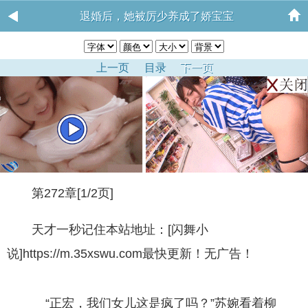
退婚后，她被厉少养成了娇宝宝
上一页
目录
下一页
第272章[1/2页]
天才一秒记住本站地址：[闪舞小
说]https://m.35xswu.com最快更新！无广告！
“正宏，我们女儿这是疯了吗？”苏婉看着柳