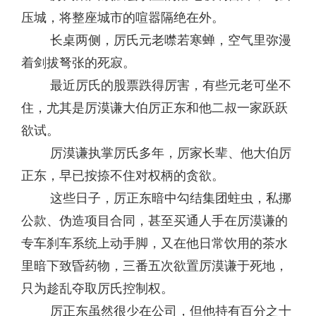
压城，将整座城市的喧嚣隔绝在外。
长桌两侧，厉氏元老噤若寒蝉，空气里弥漫
着剑拔弩张的死寂。
最近厉氏的股票跌得厉害，有些元老可坐不
住，尤其是厉漠谦大伯厉正东和他二叔一家跃跃
欲试。
厉漠谦执掌厉氏多年，厉家长辈、他大伯厉
正东，早已按捺不住对权柄的贪欲。
这些日子，厉正东暗中勾结集团蛀虫，私挪
公款、伪造项目合同，甚至买通人手在厉漠谦的
专车刹车系统上动手脚，又在他日常饮用的茶水
里暗下致昏药物，三番五次欲置厉漠谦于死地，
只为趁乱夺取厉氏控制权。
厉正东虽然很少在公司，但他持有百分之十