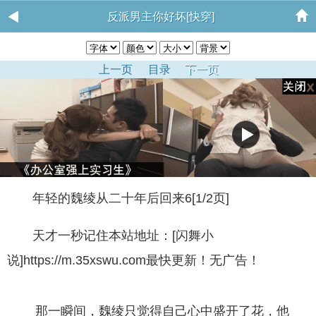
反派男主你好坏[快穿]
上一页
目录
下一页
年轻的魏绫从二十年后回来6[1/2页]
天才一秒记住本站地址：[闪舞小
说]https://m.35xswu.com最快更新！无广告！
那一瞬间，魏绫只觉得自己心中盛开了花，他