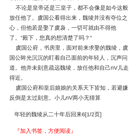
不论是皇帝还是三皇子，都不会像是如今这般
放任他了。虞国公看得出来，魏绫并没有夺位之
心，但他若是娶了虞袅，一切可就由不得他
了。“殿下，您真的想清楚了吗？”
虞国公府，书房里，面对前来求娶的魏绫，虞
国公眸光沉沉的盯着自己面前的年轻人，沉声问
道。他并未刻意疏远魏绫，放任他和自己nV儿走
得近。
虞国公府和皇后娘娘的关系天下皆知，若避嫌
反倒是太过刻意。小儿nV两小无猜算
年轻的魏绫从二十年后回来6[1/2页]
『加入书签，方便阅读』