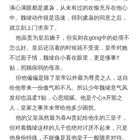
满心满眼都是虞袅，从未有过的欢愉充斥在他心
中。魏绫动作很是迅速，得到虞袅的同意之后，
就立刻上门求亲了。
他虽贵为皇后嫡子，但实则在g0ng中的处境不
怎么好。皇后还活着的时候就不受宠，皇帝对她
不过面子情，魏绫自小看在眼里，更是懂事T
贴，照顾病弱的母亲。
但他偏偏是除了皇帝以外最为尊贵之人，这自
给他带来一份傲气和不凡。所以少年魏绫意气风
发却也温柔T贴，心思细腻。他是个心x开豁之
人，皇家之事并未带给他多少困扰。
他的父皇虽然最为喜Ai贵妃给他生的三皇子，
但对着魏绫这样的儿子也绝对讨厌不起来，只是
他身份特殊，不能像是其他皇子一般随意对待。