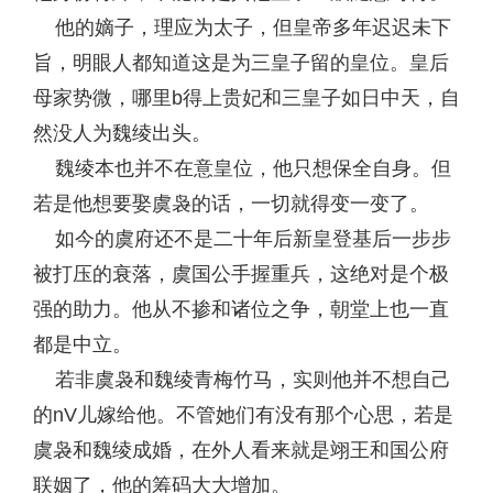
他的嫡子，理应为太子，但皇帝多年迟迟未下
旨，明眼人都知道这是为三皇子留的皇位。皇后
母家势微，哪里b得上贵妃和三皇子如日中天，自
然没人为魏绫出头。
魏绫本也并不在意皇位，他只想保全自身。但
若是他想要娶虞袅的话，一切就得变一变了。
如今的虞府还不是二十年后新皇登基后一步步
被打压的衰落，虞国公手握重兵，这绝对是个极
强的助力。他从不掺和诸位之争，朝堂上也一直
都是中立。
若非虞袅和魏绫青梅竹马，实则他并不想自己
的nV儿嫁给他。不管她们有没有那个心思，若是
虞袅和魏绫成婚，在外人看来就是翊王和国公府
联姻了，他的筹码大大增加。