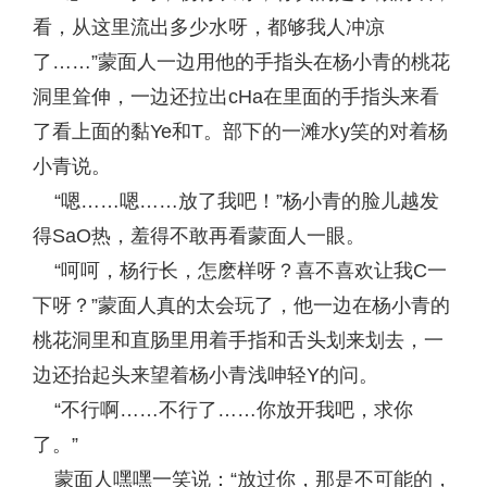
看，从这里流出多少水呀，都够我人冲凉
了……”蒙面人一边用他的手指头在杨小青的桃花
洞里耸伸，一边还拉出cHa在里面的手指头来看
了看上面的黏Ye和T。部下的一滩水y笑的对着杨
小青说。
“嗯……嗯……放了我吧！”杨小青的脸儿越发
得SaO热，羞得不敢再看蒙面人一眼。
“呵呵，杨行长，怎麽样呀？喜不喜欢让我C一
下呀？”蒙面人真的太会玩了，他一边在杨小青的
桃花洞里和直肠里用着手指和舌头划来划去，一
边还抬起头来望着杨小青浅呻轻Y的问。
“不行啊……不行了……你放开我吧，求你
了。”
蒙面人嘿嘿一笑说：“放过你，那是不可能的，