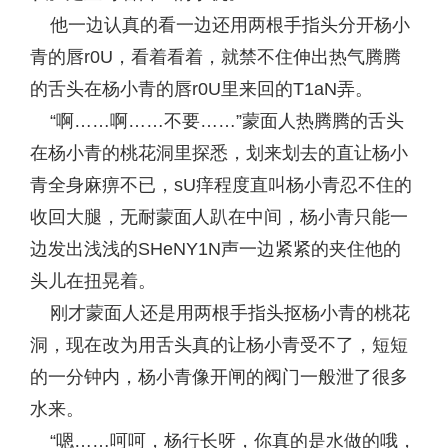
他一边认真的看一边还用两根手指头分开杨小
青的唇r0U，看着看着，就禁不住伸出热气腾腾
的舌头在杨小青的唇r0U里来回的T1aN弄。
“啊……啊……不要……”蒙面人热腾腾的舌头
在杨小青的桃花洞里探悉，划来划去的直让杨小
青全身麻痹不已，sU痒程度直叫杨小青忍不住的
收回大腿，无耐蒙面人趴在中间，杨小青只能一
边发出浅浅的SHeNY1N声一边紧紧的夹住他的
头儿在扭晃着。
刚才蒙面人还是用两根手指头抠杨小青的桃花
洞，现在改为用舌头真的让杨小青受不了，短短
的一分钟内，杨小青像开闸的阀门一般泄了很多
水来。
“嗯……呵呵，杨行长呀，你真的是水做的哦，