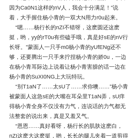
因为Ca0N1这样的nV人，我会十分满足！”说
着，大手握住杨小青的一双大N用力r0u起来。
“嗯……杨行长的nZI不错呀，这麽圆还这麽
挺，哟，yy的rT0u有些磕手哦，真是好sE的nV行
长呀。”蒙面人一只手m0杨小青的yUfENg还不
够，还要腾出一只手来拧捏杨小青的娇0u，一边
在杨小青耳际边上说着让杨小青害臊的话一边在
杨小青的SuXI0NG上大玩特玩。
“别T1aN了……太sU了……求你噢……”杨小青
被蒙面人这急sE的大嘴在耳朵里T1aN弄，sU痒
得杨小青全身不仅没有力气，连说话的力气都无
法整套的说出来，真是又羞又气。
“恩恩……真好看呀，杨行长的肌肤这麽白，
nZI这麽大这麽挺，哟，长长的腿儿夹着一道剪得