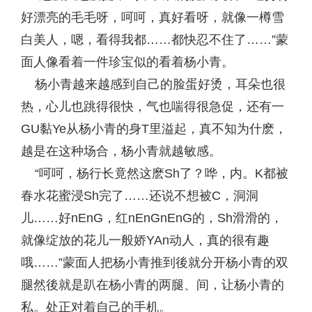
好漂亮的毛毛呀，呵呵，真好看呀，就像一樽雪
白美人，嗯，看得我都……都快忍不住了……”蒙
面人像看着一件珍宝似的看着杨小青。
杨小青越来越感到自己的脸蛋好烫，耳朵也很
热，心儿也跳得很快，气也喘得很急促，还有一
GU黏Ye从杨小青的身T里溢起，真不知为什麽，
越是在这种场合，杨小青就越敏感。
“呵呵，杨行长竟然这麽Sh了？哗，内。K都被
春水花蜜浸Sh完了……还说不想被C，洞洞
儿……好nEnG，红nEnGnEnG的，Sh滑滑的，
就像绽放的花儿一般娇YAn动人，真的很有趣
哦……”蒙面人把杨小青推到後就分开杨小青的双
腿然後就是趴在杨小青的两腿、间，让杨小青的
私。处正对着自己的手机。